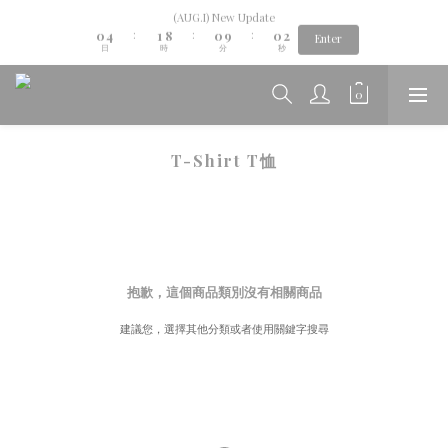
1
5
2
9
1
1
3
(AUG.I) New Update
Aug.06th-Aug.12th new collection...🌺
0
4
1
8
0
9
0
2
:
:
:
Enter
日
時
分
秒
3
0
7
8
1
2
6
7
0
1
5
6
Aug.06th-Aug.12th new collection...🌺
0
4
5
3
4
2
3
T-Shirt T恤
1
2
0
1
0
抱歉，這個商品類別沒有相關商品
建議您，選擇其他分類或者使用關鍵字搜尋