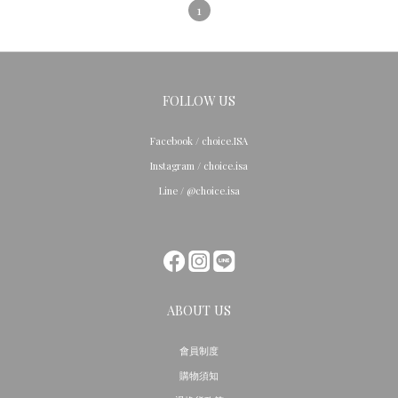
1
FOLLOW US
Facebook / choice.ISA
Instagram / choice.isa
Line / @choice.isa
ABOUT US
會員制度
購物須知