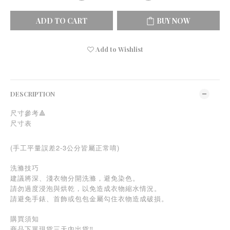
ADD TO CART
BUY NOW
Add to Wishlist
DESCRIPTION
尺寸參考🔺
尺寸表
(手工平量誤差2-3公分皆屬正常唷)
洗滌技巧
建議將深、淺衣物分開洗滌，避免染色。
請勿過度浸泡與烘乾，以免造成衣物縮水情況。
請避免手錶、首飾或包包金屬勾住衣物造成破損。
購買須知
商品下單現貨三天內出貨‼️