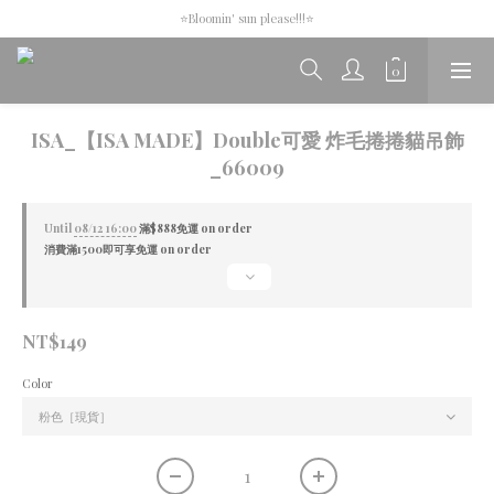
Apr.16th-Apr.22th new collection🩵🦄
⭐Bloomin' sun please!!!⭐
Apr.16th-Apr.22th new collection🩵🦄
ISA_【ISA MADE】Double可愛 炸毛捲捲貓吊飾
_66009
Until
08/12 16:00
滿$888免運 on order
消費滿1500即可享免運 on order
NT$149
Color