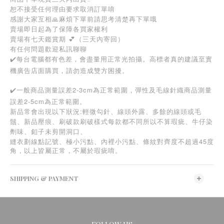
恕不接受任何理由要求取消訂單唷
感謝大家互相🙏麻煩下單前請思考清楚再下單哦
賣場即日起為了保障各買家權利
賣場有七天鑑賞期 💕（三天內寄回）
有任何問題歡迎私訊聊聊
✔️每台電腦都有色差，會盡量用正常光拍攝。高標者真的建議至實
機廣告店面購買，請勿造成雙方困擾。
✔️一般商品測量誤差2-3cm為正常範圍，彈性及毛線針織商品測量
誤差2-5cm為正常範圍。
新品常會出現以下狀況:輕微勾針、線頭外露、多餘的線頭或毛
鬚、新品壓痕、刷破款刷破樣式每款都不同所以不算瑕疵、牛仔染
劑味、釦子未剪開洞口、
45
縫衣劃線點記號、極小污點、內裡小污點、條紋對齊度不超過
度
角，以上皆屬正常，不屬於瑕疵唷。
SHIPPING & PAYMENT