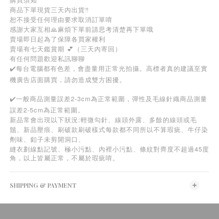
商品下單現貨三天內出貨‼️
恕不接受任何理由要求取消訂單唷
感謝大家互相🙏麻煩下單前請思考清楚再下單哦
賣場即日起為了保障各買家權利
賣場有七天鑑賞期 💕（三天內寄回）
有任何問題歡迎私訊聊聊
✔️每台電腦都有色差，會盡量用正常光拍攝。高標者真的建議至實
機廣告店面購買，請勿造成雙方困擾。
✔️一般商品測量誤差2-3cm為正常範圍，彈性及毛線針織商品測量
誤差2-5cm為正常範圍。
新品常會出現以下狀況:輕微勾針、線頭外露、多餘的線頭或毛
鬚、新品壓痕、刷破款刷破樣式每款都不同所以不算瑕疵、牛仔染
劑味、釦子未剪開洞口、
45
縫衣劃線點記號、極小污點、內裡小污點、條紋對齊度不超過
度
角，以上皆屬正常，不屬於瑕疵唷。
SHIPPING & PAYMENT