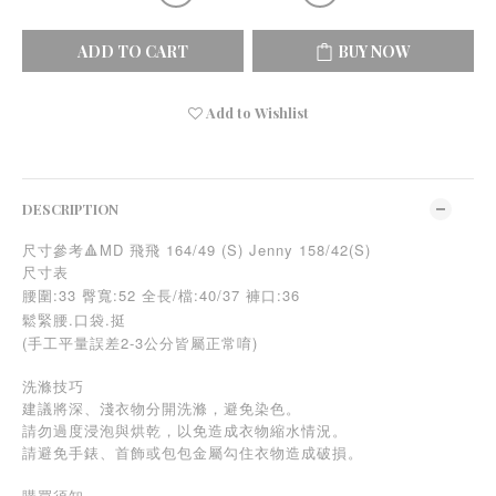
ADD TO CART
BUY NOW
Add to Wishlist
DESCRIPTION
尺寸參考🔺MD 飛飛 164/49 (S) Jenny 158/42(S)
尺寸表
腰圍:33 臀寬:52 全長/檔:40/37 褲口:36
鬆緊腰.口袋.挺
(手工平量誤差2-3公分皆屬正常唷)
洗滌技巧
建議將深、淺衣物分開洗滌，避免染色。
請勿過度浸泡與烘乾，以免造成衣物縮水情況。
請避免手錶、首飾或包包金屬勾住衣物造成破損。
購買須知