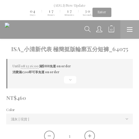
1
5
2
8
2
8
4
1
(AUG.I) New Update
Aug.06th-Aug.12th new collection...🌺
0
4
1
7
1
7
3
0
:
:
:
Enter
Days
Hours
Minutes
Seconds
3
0
6
0
6
2
2
5
5
1
1
4
4
0
Aug.06th-Aug.12th new collection...🌺
0
3
3
2
2
1
1
ISA_小清新代表 極簡挺版輪廓五分短褲_64075
0
0
Until
08/12 16:00
滿$888免運 on order
消費滿1500即可享免運 on order
NT$460
Color