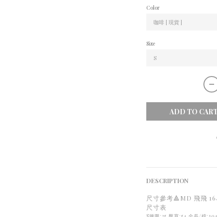
Color
Size
ADD TO CAR
DESCRIPTION
尺寸參考🔺MD 飛飛 164/49
尺寸表
S腰圍:35 臀寬:54 全長/檔:104