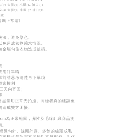
/39 大腿:33 小腿:32
褲口:31
/40 大腿:34 小腿:32 褲口:32
斜紋
皆屬正常唷)
洗滌，避免染色。
以免造成衣物縮水情況。
包金屬勾住衣物造成破損。
‼️
取消訂單唷
下單前請思考清楚再下單哦
買家權利
（三天內寄回）
聊
，會盡量用正常光拍攝。高標者真的建議至
勿造成雙方困擾。
-3cm為正常範圍，彈性及毛線針織商品測
圍。
:輕微勾針、線頭外露、多餘的線頭或毛
刷破樣式每款都不同所以不算瑕疵、牛仔