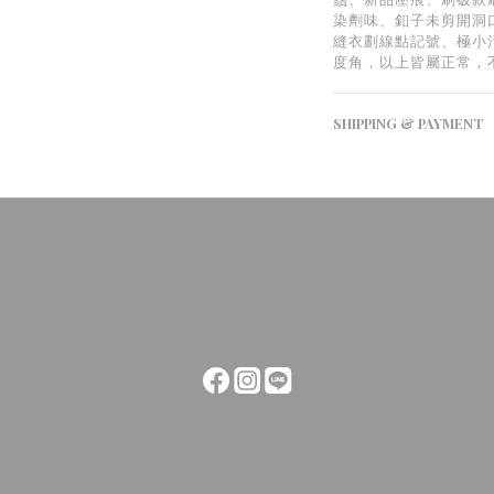
染劑味、釦子未剪開洞
縫衣劃線點記號、極小
度角，以上皆屬正常，
SHIPPING & PAYMENT