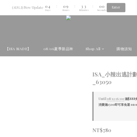
6
1
5
1
4
3
9
5
0
4
0
9
3
:
:
:
2
Enter
Aug.06th-Aug.12th new collection...🌺
(AUG.I) New Update
Days
Hours
Minutes
Seconds
8
4
3
8
2
1
7
3
2
7
1
0
6
2
1
6
0
Aug.06th-Aug.12th new collection...🌺
5
1
0
5
4
0
4
3
3
2
2
【ISA MADE】
08/06夏季新品🌺
Shop All
購物須知
1
1
0
0
ISA_小辣出逃計
_63050
Until
08/12 16:00
滿$888免
消費滿1500即可享免運 on o
NT$780