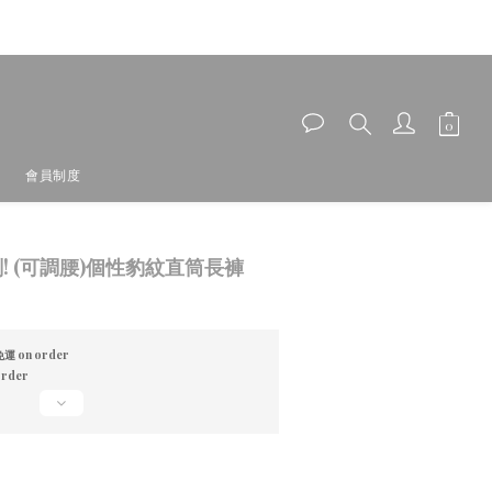
會員制度
BUY NOW
劃! (可調腰)個性豹紋直筒長褲
運 on order
rder