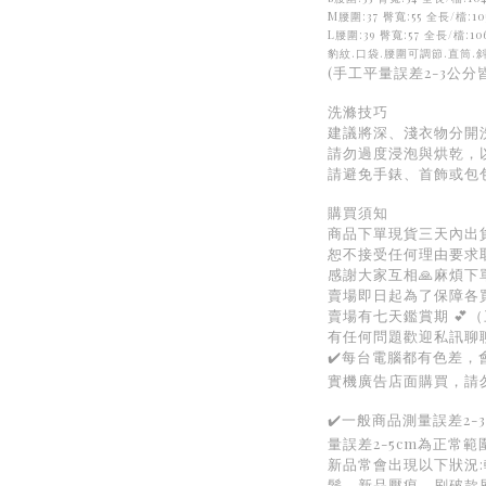
M
腰圍:37 臀寬:55 全長/檔:105
L
腰圍:39 臀寬:57 全長/檔:106
豹紋.口袋.腰圍可調節.直筒.
(手工平量誤差2-3公分
洗滌技巧
建議將深、淺衣物分開
請勿過度浸泡與烘乾，
請避免手錶、首飾或包
購買須知
商品下單現貨三天內出貨
恕不接受任何理由要求
感謝大家互相🙏麻煩
賣場即日起為了保障各
賣場有七天鑑賞期 💕
有任何問題歡迎私訊聊
✔️每台電腦都有色差
實機廣告店面購買，請
✔️一般商品測量誤差2
量誤差2-5cm為正常範
新品常會出現以下狀況
鬚、新品壓痕、刷破款