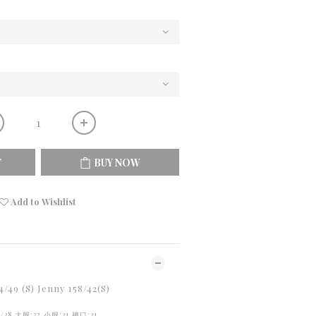
T
BUY NOW
Add to Wishlist
 (S) Jenny 158/42(S)
/38 大腿:32 小腿:31 褲口:31