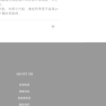
口、
污點、內裡小污點、條紋對齊度不超過
45
不屬於瑕疵唷。
ABOUT US
會員制度
購物須知
退換貨政策
關於我們