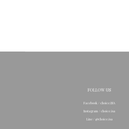
FOLLOW US
Facebook / choice.ISA
Instagram / choice.isa
Line / @choice.isa