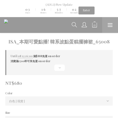
1
4
2
7
6
8
1
3
(AUG.I) New Update
Aug.06th-Aug.12th new collection...🌺
0
3
1
6
5
7
0
2
:
:
:
Enter
Days
Hours
Minutes
Seconds
2
0
5
4
6
1
1
4
3
5
0
0
3
2
4
Aug.06th-Aug.12th new collection...🌺
2
1
3
1
0
2
0
1
ISA_本期可愛點播! 韓系波點蛋糕擺褲裙_65008
0
Until
08/12 16:00
滿$888免運 on order
消費滿1500即可享免運 on order
NT$680
Color
Size