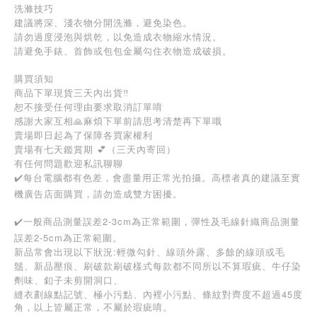
洗滌技巧
建議將深、淺衣物分開洗滌，避免染色。
請勿過度浸泡與烘乾，以免造成衣物縮水情況。
請避免手錶、首飾或包包金屬勾住衣物造成破損。
購買須知
商品下單現貨三天內出貨‼️
恕不接受任何理由要求取消訂單唷
感謝大家互相🙏麻煩下單前請思考清楚再下單哦
賣場即日起為了保障各買家權利
賣場有七天鑑賞期 💕（三天內寄回）
有任何問題歡迎私訊聊聊
✔️每台電腦都有色差，會盡量用正常光拍攝。高標者真的建議至實
機廣告店面購買，請勿造成雙方困擾。
✔️一般商品測量誤差2-3cm為正常範圍，彈性及毛線針織商品測量
誤差2-5cm為正常範圍。
新品常會出現以下狀況:輕微勾針、線頭外露、多餘的線頭或毛
鬚、新品壓痕、刷破款刷破樣式每款都不同所以不算瑕疵、牛仔染
劑味、釦子未剪開洞口、
45
縫衣劃線點記號、極小污點、內裡小污點、條紋對齊度不超過
度
角，以上皆屬正常，不屬於瑕疵唷。