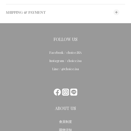
SHIPPING & PAYMENT
FOLLOW US
Facebook / choice.ISA
Instagram / choice.isa
Line / @choice.isa
ABOUT US
會員制度
購物須知