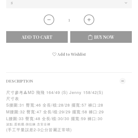
ADD TO CART
BUY NOW
Add to Wishlist
DESCRIPTION
尺寸參考🔺MD 飛飛 164/49 (S) Jenny 158/42(S)
尺寸表
S腰圍:31 臀寬:46 全長/檔:28/28 擺寬:57 褲口:28
M
腰圍:32 臀寬:47 全長/檔:29/29
擺寬:58 褲口:29
L
腰圍:33 臀寬:48 全長/檔:30/30
擺寬:59 褲口:30
波點.蛋糕擺.側拉鍊.含安全褲
(手工平量誤差2-3公分皆屬正常唷)