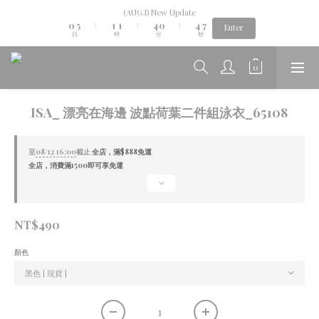
1
6
2
2
5
1
5
8
(AUG.I) New Update
Aug.06th-Aug.12th new collection...🌺
0
5
1
1
4
0
4
7
:
:
:
Enter
日
時
分
秒
4
0
0
3
3
6
3
2
2
5
2
1
1
4
Aug.06th-Aug.12th new collection...🌺
1
0
0
3
0
2
1
ISA_ 漂亮在海邊 波點荷葉二件組泳衣_65108
0
至
08/12 16:00
截止
全店，滿$888免運
全店，消費滿1500即可享免運
NT$490
顏色