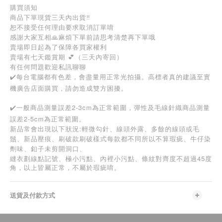
購買須知
商品下單現貨三天內出貨‼️
恕不接受任何理由要求取消訂單唷
感謝大家互相🙏麻煩下單前請思考清楚再下單哦
賣場即日起為了保障各買家權利
賣場有七天鑑賞期 💕（三天內寄回）
有任何問題歡迎私訊聊聊
✔️每台電腦都有色差，會盡量用正常光拍攝。高標者真的建議至實
機廣告店面購買，請勿造成雙方困擾。
✔️一般商品測量誤差2-3cm為正常範圍，彈性及毛線針織商品測量
誤差2-5cm為正常範圍。
新品常會出現以下狀況:輕微勾針、線頭外露、多餘的線頭或毛
鬚、新品壓痕、刷破款刷破樣式每款都不同所以不算瑕疵、牛仔染
劑味、釦子未剪開洞口、
45
縫衣劃線點記號、極小污點、內裡小污點、條紋對齊度不超過
度
角，以上皆屬正常，不屬於瑕疵唷。
送貨及付款方式