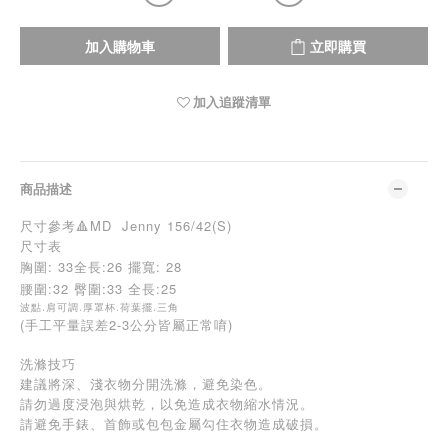
加入購物車
立即購買
加入追蹤清單
商品描述
尺寸參考🔺MD Jenny 156/42(S)
尺寸表
胸圍:
33全長:26 擺寬: 28
腰圍:32 臀圍:33 全長:25
波點.肩可調.厚罩杯.荷葉擺.三角
(手工平量誤差2-3公分皆屬正常唷)
洗滌技巧
建議將深、淺衣物分開洗滌，避免染色。
請勿過度浸泡與烘乾，以免造成衣物縮水情況。
請避免手錶、首飾或包包金屬勾住衣物造成破損。