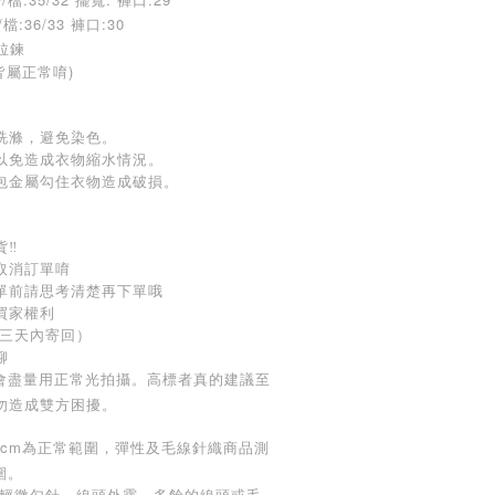
/檔:
36/33 褲口:30
拉鍊
皆屬正常唷)
洗滌，避免染色。
以免造成衣物縮水情況。
包金屬勾住衣物造成破損。
‼️
取消訂單唷
下單前請思考清楚再下單哦
買家權利
（三天內寄回）
聊
，會盡量用正常光拍攝。高標者真的建議至
勿造成雙方困擾。
-3cm為正常範圍，彈性及毛線針織商品測
圍。
:輕微勾針、線頭外露、多餘的線頭或毛