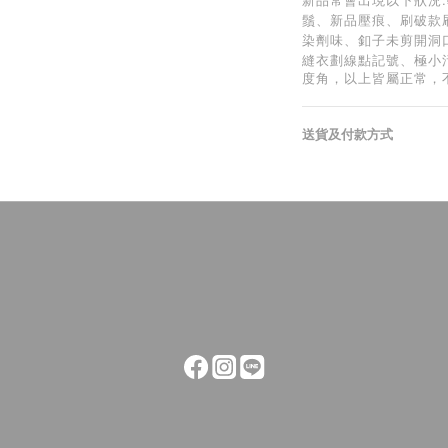
鬚、新品壓痕、刷破款
染劑味、釦子未剪開洞
縫衣劃線點記號、極小
度角，以上皆屬正常，
送貨及付款方式