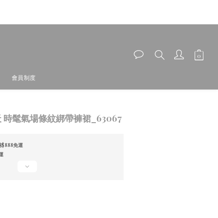
會員制度
立即購買
天 時髦氣場條紋綁帶褲裙_63067
$888免運
運