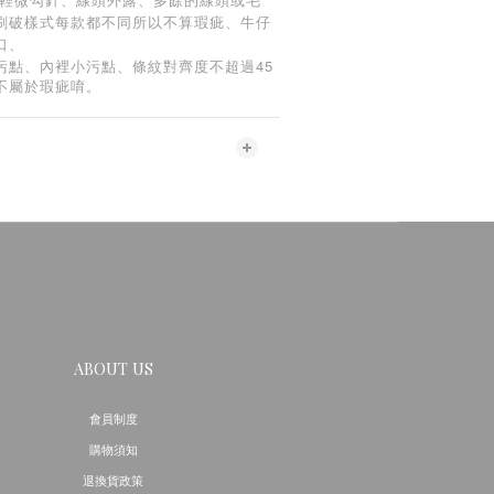
刷破樣式每款都不同所以不算瑕疵、牛仔
口、
45
污點、內裡小污點、條紋對齊度不超過
不屬於瑕疵唷。
ABOUT US
會員制度
購物須知
退換貨政策