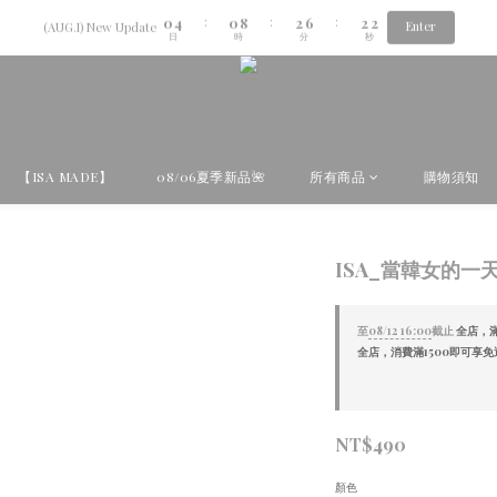
1
5
1
9
3
7
3
2
0
4
0
8
2
6
2
1
:
:
:
Enter
Aug.06th-Aug.12th new collection...🌺
(AUG.I) New Update
日
時
分
秒
3
7
1
5
1
0
2
6
0
4
0
1
5
3
Aug.06th-Aug.12th new collection...🌺
0
4
2
3
1
2
0
1
【ISA MADE】
08/06夏季新品🌺
所有商品
購物須知
0
ISA_當韓女的一
至
08/12 16:00
截止
全店，滿
全店，消費滿1500即可享免
NT$490
顏色