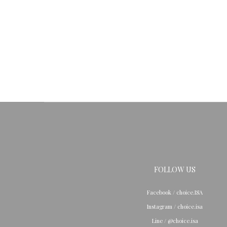
FOLLOW US
Facebook / choice.ISA
Instagram / choice.isa
Line / @choice.isa