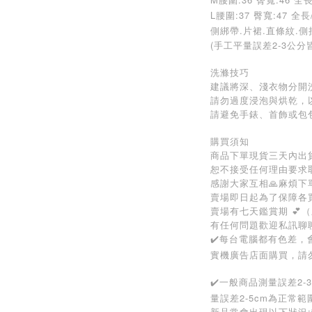
L
腰圍:37 臀寬:47 全長
側綁帶.片裙.直條紋.側
(手工平量誤差2-3公分
洗滌技巧
建議將深、淺衣物分開
請勿過度浸泡與烘乾，
請避免手錶、首飾或包
購買須知
商品下單現貨三天內出貨
恕不接受任何理由要求
感謝大家互相🙏麻煩
賣場即日起為了保障各
賣場有七天鑑賞期 💕
有任何問題歡迎私訊聊
✔️每台電腦都有色差
實機廣告店面購買，請
✔️一般商品測量誤差2
量誤差2-5cm為正常範
新品常會出現以下狀況