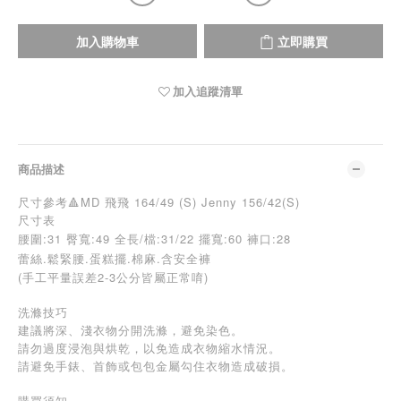
加入購物車
立即購買
加入追蹤清單
商品描述
尺寸參考🔺MD 飛飛 164/49 (S) Jenny 156/42(S)
尺寸表
腰圍:31 臀寬:49 全長/檔:31/22 擺寬:60 褲口:28
蕾絲.鬆緊腰.蛋糕擺.棉麻.含安全褲
(手工平量誤差2-3公分皆屬正常唷)
洗滌技巧
建議將深、淺衣物分開洗滌，避免染色。
請勿過度浸泡與烘乾，以免造成衣物縮水情況。
請避免手錶、首飾或包包金屬勾住衣物造成破損。
購買須知