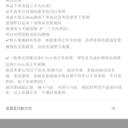
商品下單現貨三天內出貨‼️
恕不接受任何理由要求取消訂單唷
感謝大家互相🙏麻煩下單前請思考清楚再下單哦
賣場即日起為了保障各買家權利
賣場有七天鑑賞期 💕（三天內寄回）
有任何問題歡迎私訊聊聊
✔️每台電腦都有色差，會盡量用正常光拍攝。高標者真的建議至實
機廣告店面購買，請勿造成雙方困擾。
✔️一般商品測量誤差2-3cm為正常範圍，彈性及毛線針織商品測量
誤差2-5cm為正常範圍。
新品常會出現以下狀況:輕微勾針、線頭外露、多餘的線頭或毛
鬚、新品壓痕、刷破款刷破樣式每款都不同所以不算瑕疵、牛仔染
劑味、釦子未剪開洞口、
45
縫衣劃線點記號、極小污點、內裡小污點、條紋對齊度不超過
度
角，以上皆屬正常，不屬於瑕疵唷。
送貨及付款方式