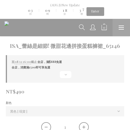
1
4
1
2
9
4
7
(AUG.I) New Update
Aug.06th-Aug.12th new collection...🌺
0
3
0
9
1
8
3
6
:
:
:
Enter
日
時
分
秒
2
8
0
7
2
5
1
7
6
1
4
0
6
5
0
3
Aug.06th-Aug.12th new collection...🌺
5
4
2
4
3
1
3
2
0
ISA_蕾絲是細節! 微甜花邊拼接蛋糕褲裙_65146
2
1
1
0
0
至
08/12 16:00
截止
全店，滿$888免運
全店，消費滿1500即可享免運
NT$490
顏色