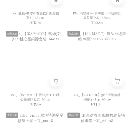
ISA_低飽和! 零存在感軟針織壓釦
ISA_時髦捕手! 特殊擺一字領側抓
罩衫_66040
皺星星上衣_66024
NT$460
NT$680
新品上架
新品上架
ISA_【ISA MADE】蕾絲控! (1+1)桃
ISA_【ISA MADE】無法拒絕蕾絲
心領繞脖套裝_66023
刺繡bra top_66020
NT$580
NT$380
新品上架
新品上架