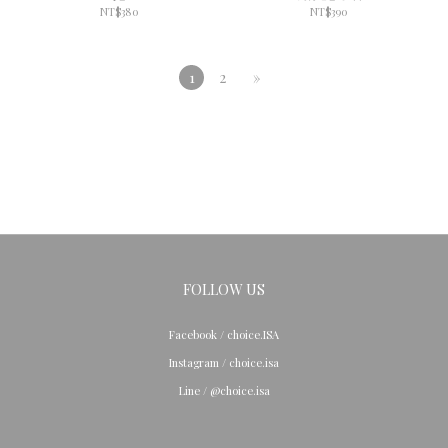
NT$380
NT$390
1
2
»
FOLLOW US
Facebook / choice.ISA
Instagram / choice.isa
Line / @choice.isa