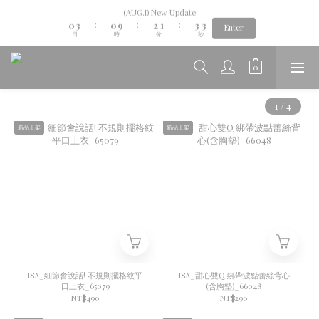
4
1
4
1
3
2
4
(AUG.I) New Update
Aug.06th-Aug.12th new collection...🌺
3
0
3
0
9
2
1
3
:
:
:
Enter
日
時
分
秒
2
2
8
1
0
2
1
1
7
0
1
0
0
6
0
Aug.06th-Aug.12th new collection...🌺
5
4
3
2
1
新品上架
新品上架
0
ISA_細節會說話! 不規則擺格紋平
ISA_甜心雙Q 綁帶波點蕾絲背心
口上衣_65079
(含胸墊)_66048
NT$490
NT$290