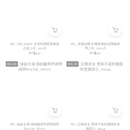
ISA_Like Jennie 水洗特調星星修身
ISA_浪漫結構 針織拼接緹花飛袖綁
正肩上衣_66018
帶上衣_66008
NT$490
NT$390
新品上架
新品上架
ISA_辣妹主場 側抓皺馬甲綁帶繞脖
ISA_亞裔美女 燙珠不規則擺個性塗
bra top_66001
鴉背心_65144