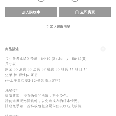
加入購物車
立即購買
加入追蹤清單
商品描述
尺寸參考🔺MD 飛飛 164/49 (S) Jenny 158/42(S)
尺寸表
胸圍:35
肩寬:33 全長:37 擺寬:30 袖長:11 袖口:14
短版.棉.彈性佳.正肩
(手工平量誤差2-3公分皆屬正常唷)
洗滌技巧
建議將深、淺衣物分開洗滌，避免染色。
請勿過度浸泡與烘乾，以免造成衣物縮水情況。
請避免手錶、首飾或包包金屬勾住衣物造成破損。
購買須知