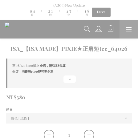
1
5
3
2
5
8
2
9
(AUG.I) New Update
Aug.06th-Aug.12th new collection...🌺
0
4
2
1
4
7
1
8
:
:
:
Enter
日
時
分
秒
3
1
0
3
6
0
7
2
0
2
5
6
1
1
4
5
Aug.06th-Aug.12th new collection...🌺
0
0
3
4
2
3
1
2
ISA_【ISA MADE】PIXIE★正肩短tee_64026
0
1
0
至
08/12 16:00
截止
全店，滿$888免運
全店，消費滿1500即可享免運
NT$380
顏色