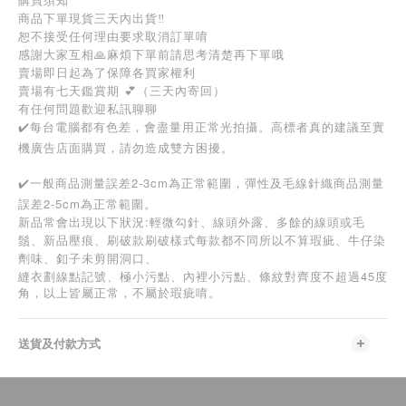
商品下單現貨三天內出貨‼️
恕不接受任何理由要求取消訂單唷
感謝大家互相🙏麻煩下單前請思考清楚再下單哦
賣場即日起為了保障各買家權利
賣場有七天鑑賞期 💕（三天內寄回）
有任何問題歡迎私訊聊聊
✔️每台電腦都有色差，會盡量用正常光拍攝。高標者真的建議至實
機廣告店面購買，請勿造成雙方困擾。
✔️一般商品測量誤差2-3cm為正常範圍，彈性及毛線針織商品測量
誤差2-5cm為正常範圍。
新品常會出現以下狀況:輕微勾針、線頭外露、多餘的線頭或毛
鬚、新品壓痕、刷破款刷破樣式每款都不同所以不算瑕疵、牛仔染
劑味、釦子未剪開洞口、
45
縫衣劃線點記號、極小污點、內裡小污點、條紋對齊度不超過
度
角，以上皆屬正常，不屬於瑕疵唷。
送貨及付款方式