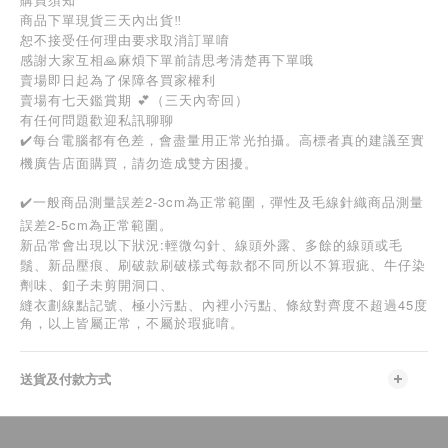
商品下單現貨三天內出貨‼️
恕不接受任何理由要求取消訂單唷
感謝大家互相🙏麻煩下單前請思考清楚再下單哦
賣場即日起為了保障各買家權利
賣場有七天鑑賞期 💕（三天內寄回）
有任何問題歡迎私訊聊聊
✔️每台電腦都有色差，會盡量用正常光拍攝。高標者真的建議至實
機廣告店面購買，請勿造成雙方困擾。
✔️一般商品測量誤差2-3cm為正常範圍，彈性及毛線針織商品測量
誤差2-5cm為正常範圍。
新品常會出現以下狀況:輕微勾針、線頭外露、多餘的線頭或毛
鬚、新品壓痕、刷破款刷破樣式每款都不同所以不算瑕疵、牛仔染
劑味、釦子未剪開洞口、
45
縫衣劃線點記號、極小污點、內裡小污點、條紋對齊度不超過
度
角，以上皆屬正常，不屬於瑕疵唷。
送貨及付款方式