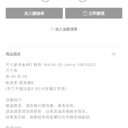
加入購物車
立即購買
加入追蹤清單
商品描述
尺寸參考🔺MD 飛飛 164/49 (S) Jenny 158/42(S)
尺寸表
長:46 高:34
軟皮革.星星鉚釘
(手工平量誤差2-3公分皆屬正常唷)
洗滌技巧
建議將深、淺衣物分開洗滌，避免染色。
請勿過度浸泡與烘乾，以免造成衣物縮水情況。
請避免手錶、首飾或包包金屬勾住衣物造成破損。
購買須知