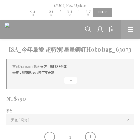
8
1
5
1
2
4
2
6
(AUG.I) New Update
7
Aug.06th-Aug.12th new collection...🌺
0
4
0
1
3
1
5
:
:
:
6
Enter
日
時
分
秒
3
0
2
0
4
5
2
1
3
4
1
0
2
3
Aug.06th-Aug.12th new collection...🌺
0
1
2
0
1
0
ISA_今年最愛 超特別!星星鉚釘Hobo bag_63073
至
08/12 16:00
截止
全店，滿$888免運
全店，消費滿1500即可享免運
NT$790
顏色