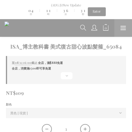
2
1
5
2
2
4
7
4
(AUG.I) New Update
1
Aug.06th-Aug.12th new collection...🌺
0
4
1
1
3
6
3
:
:
:
Enter
0
日
時
分
秒
3
0
0
2
5
2
2
1
4
1
1
0
3
0
Aug.06th-Aug.12th new collection...🌺
0
2
1
0
ISA_博主教科書 美式復古甜心波點髮箍_65084
至
08/12 16:00
截止
全店，滿$888免運
全店，消費滿1500即可享免運
NT$109
顏色