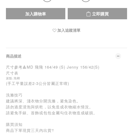
加入購物車
立即購買
加入追蹤清單
商品描述
尺寸參考🔺MD 飛飛 164/49 (S) Jenny 156/42(S)
尺寸表
波點.泡棉
(手工平量誤差2-3公分皆屬正常唷)
洗滌技巧
建議將深、淺衣物分開洗滌，避免染色。
請勿過度浸泡與烘乾，以免造成衣物縮水情況。
請避免手錶、首飾或包包金屬勾住衣物造成破損。
購買須知
商品下單現貨三天內出貨‼️