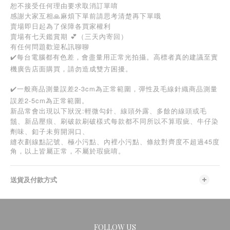
恕不接受任何理由要求取消訂單唷
感謝大家互相🙏麻煩下單前請思考清楚再下單哦
賣場即日起為了保障各買家權利
賣場有七天鑑賞期 💕（三天內寄回）
有任何問題歡迎私訊聊聊
✔️每台電腦都有色差，會盡量用正常光拍攝。高標者真的建議至實
機廣告店面購買，請勿造成雙方困擾。
✔️一般商品測量誤差2-3cm為正常範圍，彈性及毛線針織商品測量
誤差2-5cm為正常範圍。
新品常會出現以下狀況:輕微勾針、線頭外露、多餘的線頭或毛
鬚、新品壓痕、刷破款刷破樣式每款都不同所以不算瑕疵、牛仔染
劑味、釦子未剪開洞口、
45
縫衣劃線點記號、極小污點、內裡小污點、條紋對齊度不超過
度
角，以上皆屬正常，不屬於瑕疵唷。
送貨及付款方式
FOLLOW US