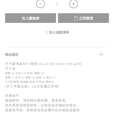
加入購物車
立即購買
加入追蹤清單
商品描述
尺寸參考🔺MD 飛飛 164/49 (S) Jenny 158/42(S)
尺寸表
胸圍:29
全長:26(含肩) 擺寬:26
胸圍:33
全長:51 擺寬:29 袖長:15 袖口:13
不可拆胸墊.側抽皺.斜肩.半排扣.彈性佳
(手工平量誤差2-3公分皆屬正常唷)
洗滌技巧
建議將深、淺衣物分開洗滌，避免染色。
請勿過度浸泡與烘乾，以免造成衣物縮水情況。
請避免手錶、首飾或包包金屬勾住衣物造成破損。