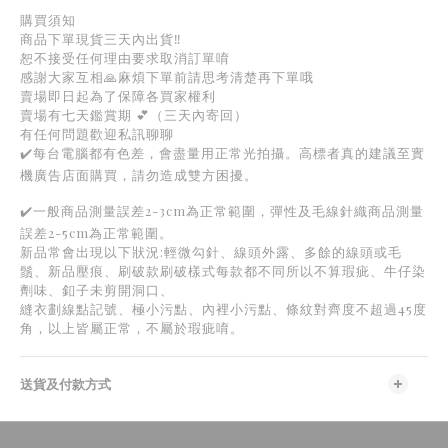
購買須知
商品下單現貨三天內出貨‼️
恕不接受任何理由要求取消訂單唷
感謝大家互相🙏麻煩下單前請思考清楚再下單哦
賣場即日起為了保障各買家權利
賣場有七天鑑賞期 💕（三天內寄回）
有任何問題歡迎私訊聊聊
✔️每台電腦都有色差，會盡量用正常光拍攝。高標者真的建議至實
機廣告店面購買，請勿造成雙方困擾。
✔️一般商品測量誤差2-3cm為正常範圍，彈性及毛線針織商品測量
誤差2-5cm為正常範圍。
新品常會出現以下狀況:輕微勾針、線頭外露、多餘的線頭或毛
鬚、新品壓痕、刷破款刷破樣式每款都不同所以不算瑕疵、牛仔染
劑味、釦子未剪開洞口、
縫衣劃線點記號、極小污點、內裡小污點、條紋對齊度不超過
45
度
角，以上皆屬正常，不屬於瑕疵唷。
送貨及付款方式