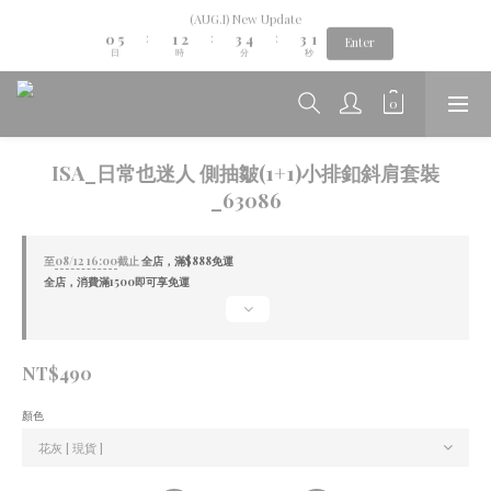
1
6
2
3
4
5
4
2
(AUG.I) New Update
Aug.06th-Aug.12th new collection...🌺
0
5
1
2
3
4
3
1
:
:
:
Enter
日
時
分
秒
4
0
1
2
3
2
0
3
0
1
2
1
2
0
1
0
Aug.06th-Aug.12th new collection...🌺
1
0
0
ISA_日常也迷人 側抽皺(1+1)小排釦斜肩套裝
_63086
至
08/12 16:00
截止
全店，滿$888免運
全店，消費滿1500即可享免運
NT$490
顏色