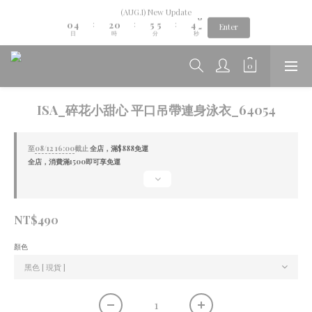
1
5
3
1
6
6
5
6
(AUG.I) New Update
Aug.06th-Aug.12th new collection...🌺
0
4
2
0
5
5
4
5
:
:
:
Enter
日
時
分
秒
3
1
4
4
3
4
2
0
3
3
2
3
1
2
2
1
2
Aug.06th-Aug.12th new collection...🌺
0
1
1
0
1
0
0
0
ISA_碎花小甜心 平口吊帶連身泳衣_64054
至
08/12 16:00
截止
全店，滿$888免運
全店，消費滿1500即可享免運
NT$490
顏色