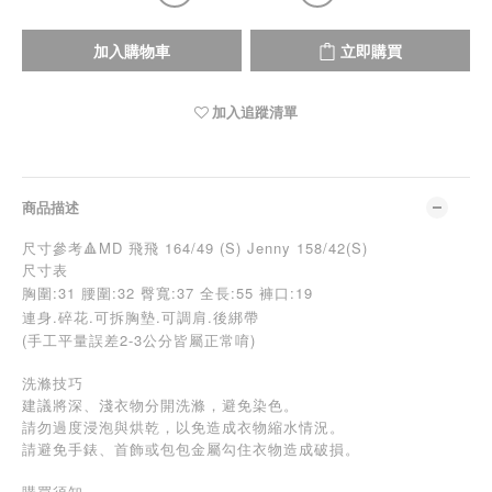
加入購物車
立即購買
加入追蹤清單
商品描述
尺寸參考🔺MD 飛飛 164/49 (S) Jenny 158/42(S)
尺寸表
胸圍:31
腰圍:32 臀寬:37 全長:55 褲口:19
連身.碎花.可拆胸墊.可調肩.後綁帶
(手工平量誤差2-3公分皆屬正常唷)
洗滌技巧
建議將深、淺衣物分開洗滌，避免染色。
請勿過度浸泡與烘乾，以免造成衣物縮水情況。
請避免手錶、首飾或包包金屬勾住衣物造成破損。
購買須知