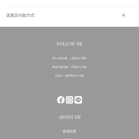
送貨及付款方式
FOLLOW US
Facebook / choice.ISA
Instagram / choice.isa
Line / @choice.isa
ABOUT US
會員制度