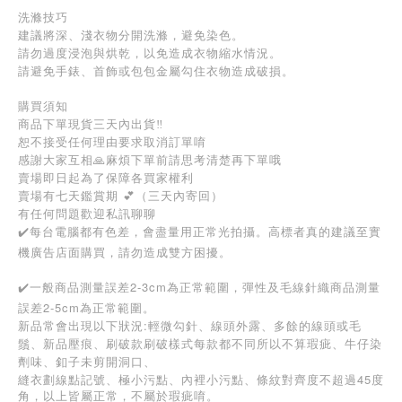
洗滌技巧
建議將深、淺衣物分開洗滌，避免染色。
請勿過度浸泡與烘乾，以免造成衣物縮水情況。
請避免手錶、首飾或包包金屬勾住衣物造成破損。
購買須知
商品下單現貨三天內出貨‼️
恕不接受任何理由要求取消訂單唷
感謝大家互相🙏麻煩下單前請思考清楚再下單哦
賣場即日起為了保障各買家權利
賣場有七天鑑賞期 💕（三天內寄回）
有任何問題歡迎私訊聊聊
✔️每台電腦都有色差，會盡量用正常光拍攝。高標者真的建議至實
機廣告店面購買，請勿造成雙方困擾。
✔️一般商品測量誤差2-3cm為正常範圍，彈性及毛線針織商品測量
誤差2-5cm為正常範圍。
新品常會出現以下狀況:輕微勾針、線頭外露、多餘的線頭或毛
鬚、新品壓痕、刷破款刷破樣式每款都不同所以不算瑕疵、牛仔染
劑味、釦子未剪開洞口、
45
縫衣劃線點記號、極小污點、內裡小污點、條紋對齊度不超過
度
角，以上皆屬正常，不屬於瑕疵唷。