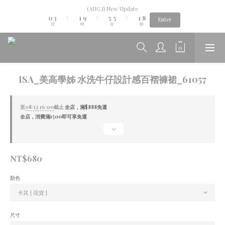
1
4
2
6
6
2
9
(AUG.I) New Update
Aug.06th-Aug.12th new collection...🌺
0
3
1
9
5
5
1
8
:
:
:
Enter
日
時
分
秒
2
0
8
4
4
0
7
1
7
3
3
6
0
6
2
2
5
Aug.06th-Aug.12th new collection...🌺
5
1
1
4
4
0
0
3
3
2
ISA_美高學姊 水洗牛仔設計感百褶褲裙_61057
2
1
1
0
0
至
08/12 16:00
截止
全店，滿$888免運
全店，消費滿1500即可享免運
NT$680
顏色
尺寸