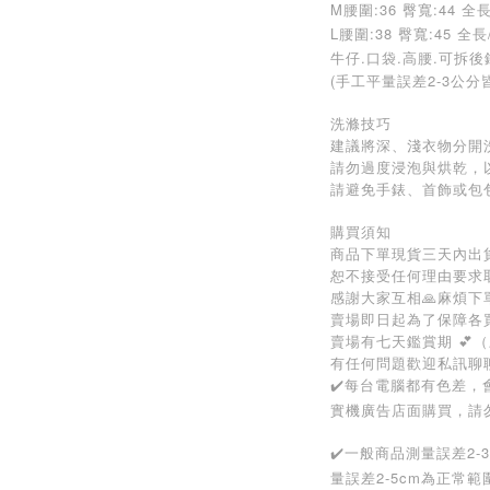
M
腰圍:36 臀寬:44 全長/
L
腰圍:38 臀寬:45 全長/
牛仔.口袋.高腰.可拆
(手工平量誤差2-3公分
洗滌技巧
建議將深、淺衣物分開
請勿過度浸泡與烘乾，
請避免手錶、首飾或包
購買須知
商品下單現貨三天內出貨
恕不接受任何理由要求
感謝大家互相🙏麻煩
賣場即日起為了保障各
賣場有七天鑑賞期 💕
有任何問題歡迎私訊聊
✔️每台電腦都有色差
實機廣告店面購買，請
✔️一般商品測量誤差2
量誤差2-5cm為正常範