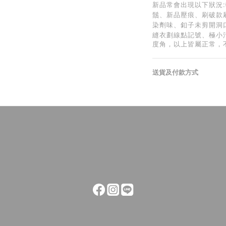
新品常會出現以下狀況
鬚、新品壓痕、刷破款
染劑味、釦子未剪開洞
縫衣劃線點記號、極小
度角，以上皆屬正常，
送貨及付款方式