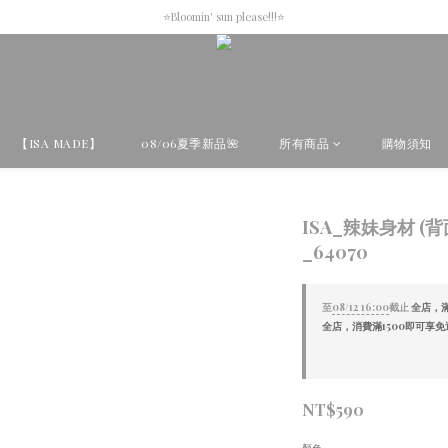
Apr.16th-Apr.22th new collection🩵🦄
⭐Bloomin' sun please!!!⭐
Apr.16th-Apr.22th new collection🩵🦄
【ISA MADE】
08/06夏季新品🌺
所有商品
購物須知
ISA_辣妹身材 (
_64070
至
08/12 16:00
截止
全店，滿
全店，消費滿1500即可享免
NT$590