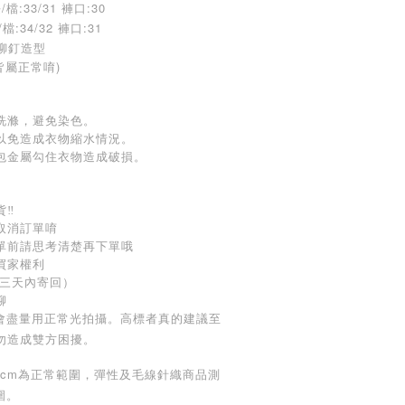
檔:33/31 褲口:30
檔:34/32 褲口:31
後鉚釘造型
皆屬正常唷)
洗滌，避免染色。
以免造成衣物縮水情況。
包金屬勾住衣物造成破損。
‼️
取消訂單唷
下單前請思考清楚再下單哦
買家權利
（三天內寄回）
聊
，會盡量用正常光拍攝。高標者真的建議至
勿造成雙方困擾。
-3cm為正常範圍，彈性及毛線針織商品測
圍。