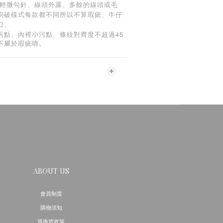
:輕微勾針、線頭外露、多餘的線頭或毛
刷破樣式每款都不同所以不算瑕疵、牛仔
口、
45
污點、內裡小污點、條紋對齊度不超過
不屬於瑕疵唷。
ABOUT US
會員制度
購物須知
退換貨政策