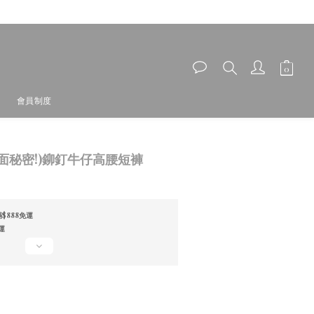
會員制度
立即購買
背面秘密!)鉚釘牛仔高腰短褲
$888免運
運