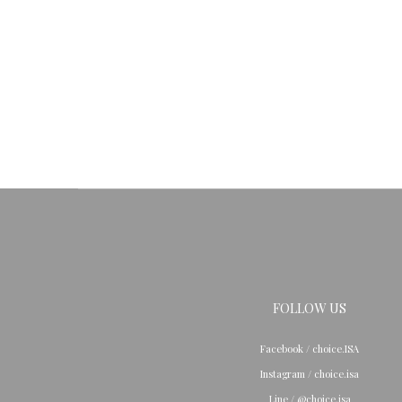
FOLLOW US
Facebook / choice.ISA
Instagram / choice.isa
Line / @choice.isa