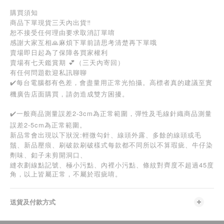
購買須知
商品下單現貨三天內出貨‼️
恕不接受任何理由要求取消訂單唷
感謝大家互相🙏麻煩下單前請思考清楚再下單哦
賣場即日起為了保障各買家權利
賣場有七天鑑賞期 💕（三天內寄回）
有任何問題歡迎私訊聊聊
✔️每台電腦都有色差，會盡量用正常光拍攝。高標者真的建議至實
機廣告店面購買，請勿造成雙方困擾。
✔️一般商品測量誤差2-3cm為正常範圍，彈性及毛線針織商品測量
誤差2-5cm為正常範圍。
新品常會出現以下狀況:輕微勾針、線頭外露、多餘的線頭或毛
鬚、新品壓痕、刷破款刷破樣式每款都不同所以不算瑕疵、牛仔染
劑味、釦子未剪開洞口、
45
縫衣劃線點記號、極小污點、內裡小污點、條紋對齊度不超過
度
角，以上皆屬正常，不屬於瑕疵唷。
送貨及付款方式