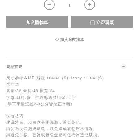
加入購物車
立即購買
加入追蹤清單
商品描述
尺寸參考🔺MD 飛飛 164/49 (S) Jenny 158/42(S)
尺寸表
胸圍:32
全長:48 擺寬:34
字母.鉚釘.假二件迷彩繞脖綁帶.工字
(手工平量誤差2-3公分皆屬正常唷)
洗滌技巧
建議將深、淺衣物分開洗滌，避免染色。
請勿過度浸泡與烘乾，以免造成衣物縮水情況。
請避免手錶、首飾或包包金屬勾住衣物造成破損。