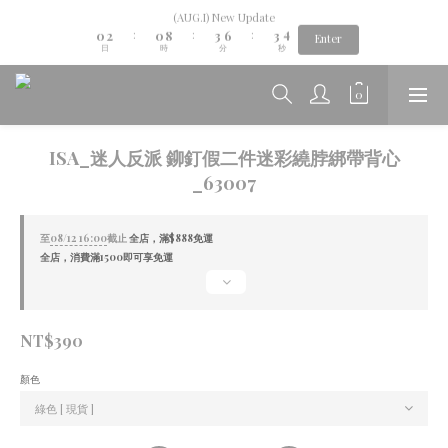
1
3
1
9
4
7
4
4
(AUG.I) New Update
Aug.06th-Aug.12th new collection...🌺
0
2
0
8
3
6
3
3
:
:
:
Enter
日
時
分
秒
1
7
2
5
2
2
0
6
1
4
1
1
5
0
3
0
0
Aug.06th-Aug.12th new collection...🌺
4
2
3
1
2
0
ISA_迷人反派 鉚釘假二件迷彩繞脖綁帶背心
1
_63007
0
至
08/12 16:00
截止
全店，滿$888免運
全店，消費滿1500即可享免運
NT$390
顏色