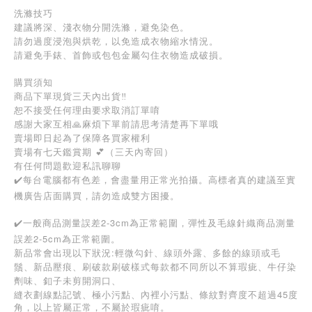
洗滌技巧
建議將深、淺衣物分開洗滌，避免染色。
請勿過度浸泡與烘乾，以免造成衣物縮水情況。
請避免手錶、首飾或包包金屬勾住衣物造成破損。
購買須知
商品下單現貨三天內出貨‼️
恕不接受任何理由要求取消訂單唷
感謝大家互相🙏麻煩下單前請思考清楚再下單哦
賣場即日起為了保障各買家權利
賣場有七天鑑賞期 💕（三天內寄回）
有任何問題歡迎私訊聊聊
✔️每台電腦都有色差，會盡量用正常光拍攝。高標者真的建議至實
機廣告店面購買，請勿造成雙方困擾。
✔️一般商品測量誤差2-3cm為正常範圍，彈性及毛線針織商品測量
誤差2-5cm為正常範圍。
新品常會出現以下狀況:輕微勾針、線頭外露、多餘的線頭或毛
鬚、新品壓痕、刷破款刷破樣式每款都不同所以不算瑕疵、牛仔染
劑味、釦子未剪開洞口、
45
縫衣劃線點記號、極小污點、內裡小污點、條紋對齊度不超過
度
角，以上皆屬正常，不屬於瑕疵唷。