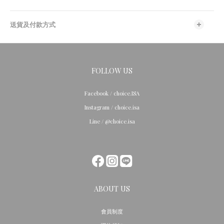
送貨及付款方式
FOLLOW US
Facebook / choice.ISA
Instagram / choice.isa
Line / @choice.isa
ABOUT US
會員制度