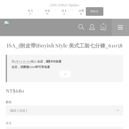
9
1
6
1
1
2
1
(AUG.I) New Update
8
Aug.06th-Aug.12th new collection...🌺
0
5
0
9
0
1
0
:
:
:
7
Enter
日
時
分
秒
4
8
0
6
3
7
5
2
6
4
Aug.06th-Aug.12th new collection...🌺
1
5
3
0
4
2
3
1
ISA_(附皮帶)Boyish Style 美式工裝七分褲_61058
2
0
1
0
至
08/12 16:00
截止
全店，滿$888免運
全店，消費滿1500即可享免運
NT$680
顏色
尺寸