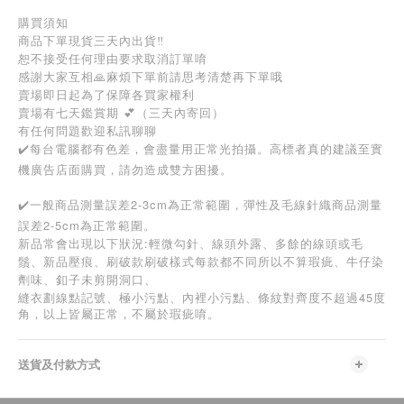
購買須知
商品下單現貨三天內出貨‼️
恕不接受任何理由要求取消訂單唷
感謝大家互相🙏麻煩下單前請思考清楚再下單哦
賣場即日起為了保障各買家權利
賣場有七天鑑賞期 💕（三天內寄回）
有任何問題歡迎私訊聊聊
✔️每台電腦都有色差，會盡量用正常光拍攝。高標者真的建議至實
機廣告店面購買，請勿造成雙方困擾。
✔️一般商品測量誤差2-3cm為正常範圍，彈性及毛線針織商品測量
誤差2-5cm為正常範圍。
新品常會出現以下狀況:輕微勾針、線頭外露、多餘的線頭或毛
鬚、新品壓痕、刷破款刷破樣式每款都不同所以不算瑕疵、牛仔染
劑味、釦子未剪開洞口、
45
縫衣劃線點記號、極小污點、內裡小污點、條紋對齊度不超過
度
角，以上皆屬正常，不屬於瑕疵唷。
送貨及付款方式