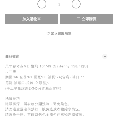
加入購物車
立即購買
加入追蹤清單
商品描述
尺寸參考🔺MD 飛飛 164/49 (S) Jenny 158/42(S)
尺寸表
胸圍:66
全長:61 擺寬:63 袖長:74(含肩) 袖口:11
尼龍.袖縮口.拉鍊.立領壓扣
(手工平量誤差2-3公分皆屬正常唷)
洗滌技巧
建議將深、淺衣物分開洗滌，避免染色。
請勿過度浸泡與烘乾，以免造成衣物縮水情況。
請避免手錶、首飾或包包金屬勾住衣物造成破損。