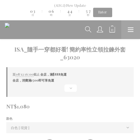
1
4
1
7
5
5
6
8
(AUG.I) New Update
Aug.06th-Aug.12th new collection...🌺
0
3
0
6
4
4
5
7
:
:
:
Enter
日
時
分
秒
2
5
3
3
4
6
1
4
2
2
3
5
0
3
1
1
2
4
Aug.06th-Aug.12th new collection...🌺
2
0
0
1
3
1
0
2
0
1
ISA_隨手一穿都好看! 簡約率性立領拉鍊外套
0
_63020
至
08/12 16:00
截止
全店，滿$888免運
全店，消費滿1500即可享免運
NT$1,080
顏色